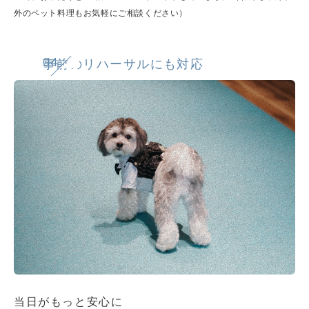
外のペット料理もお気軽にご相談ください）
04
事前のリハーサルにも対応
当日がもっと安心に