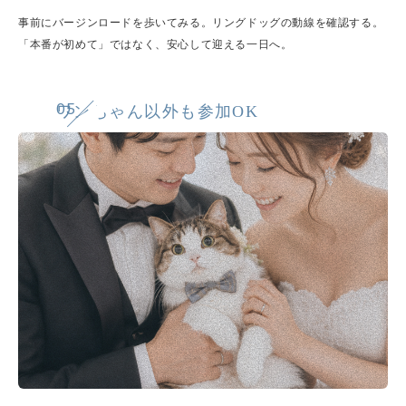
事前にバージンロードを歩いてみる。リングドッグの動線を確認する。
「本番が初めて」ではなく、安心して迎える一日へ。
05
ワンちゃん以外も参加OK