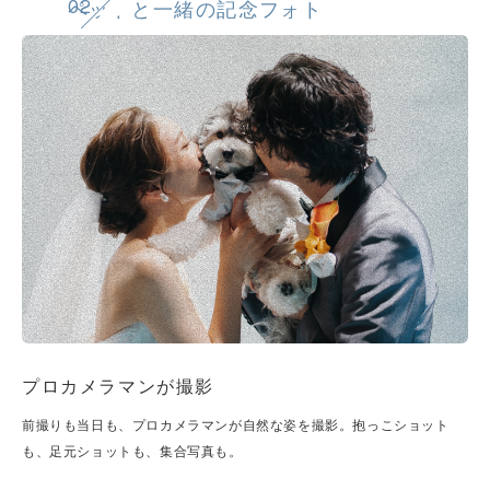
02
ペットと一緒の記念フォト
プロカメラマンが撮影
前撮りも当日も、プロカメラマンが自然な姿を撮影。抱っこショット
も、足元ショットも、集合写真も。