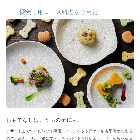
03
愛犬専用コース料理をご用意
おもてなしは、うちの子にも。
デザートまでついたペット専用コース。ペット用ケーキも準備が出来る
ので、おふたりと一緒にファーストバイトも叶います。（わんちゃん以