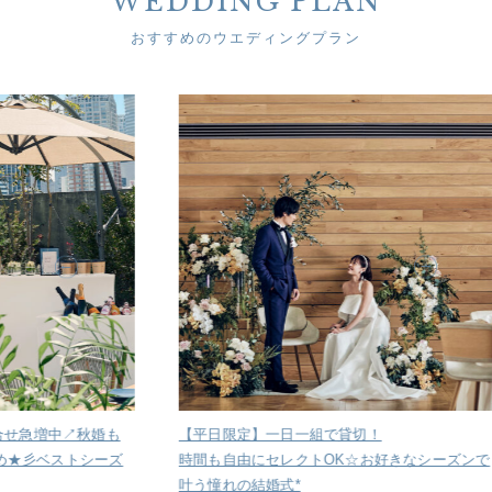
WEDDING PLAN
おすすめのウエディングプラン
秋婚も
【平日限定】一日一組で貸切！
【組数
シーズ
時間も自由にセレクトOK☆お好きなシーズンで
東京・
叶う憧れの結婚式*
グプラ