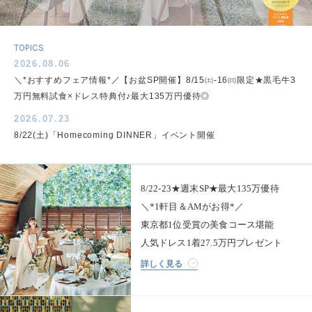
TOPICS
2026.08.06
＼*おすすめフェア情報*／【お盆SP開催】8/15㈯-16㈰限定★黒毛牛3
万円無料試食×ドレス特典付♪最大135万円優待◎
2026.07.23
8/22(土)「Homecoming DINNER」イベント開催
8/22-23★週末SP★最大135万優待
＼*1軒目＆AMがお得*／
東京都1位受賞の美食コース堪能
人気ドレス1着27.5万円プレゼント
詳しく見る