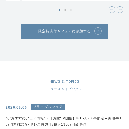
限定特典付きフェアに参加する
NEWS & TOPICS
ニュース & トピックス
ブライダルフェア
2026.08.06
＼*おすすめフェア情報*／【お盆SP開催】8/15㈯-16㈰限定★黒毛牛3
万円無料試食×ドレス特典付♪最大135万円優待◎