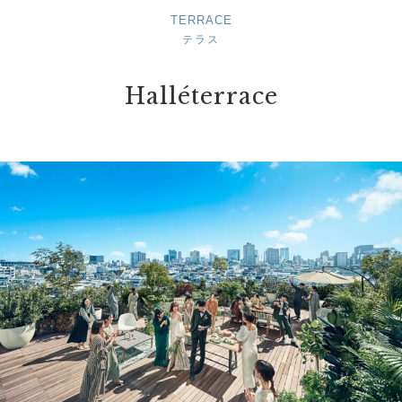
TERRACE
テラス
Halléterrace