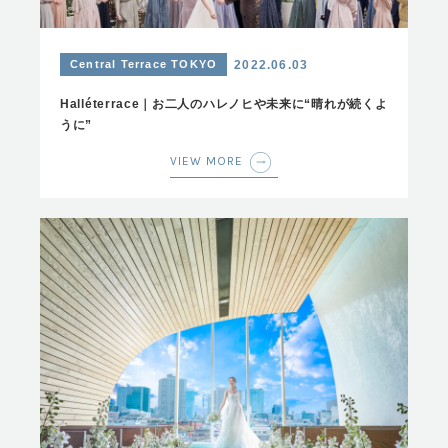
Central Terrace TOKYO
2022.06.03
Halléterrace｜お二人のハレノヒや未来に“晴れが続くよ
うに”
VIEW MORE