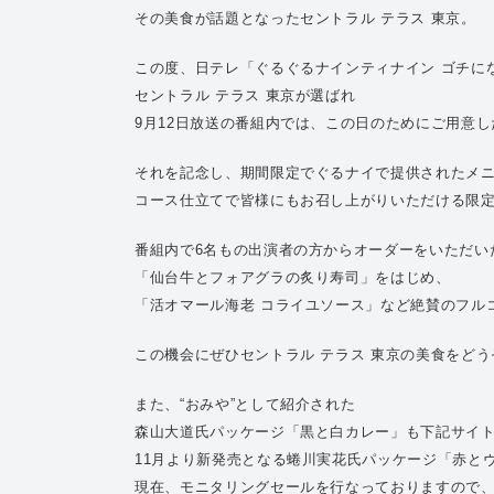
その美食が話題となったセントラル テラス 東京。
この度、日テレ「ぐるぐるナインティナイン ゴチにな
セントラル テラス 東京が選ばれ
9月12日放送の番組内では、この日のためにご用意
それを記念し、期間限定でぐるナイで提供されたメ
コース仕立てで皆様にもお召し上がりいただける限
番組内で6名もの出演者の方からオーダーをいただい
「仙台牛とフォアグラの炙り寿司」をはじめ、
「活オマール海老 コライユソース」など絶賛のフル
この機会にぜひセントラル テラス 東京の美食をど
また、“おみや”として紹介された
森山大道氏パッケージ「黒と白カレー」も下記サイ
11月より新発売となる蜷川実花氏パッケージ「赤と
現在、モニタリングセールを行なっておりますので