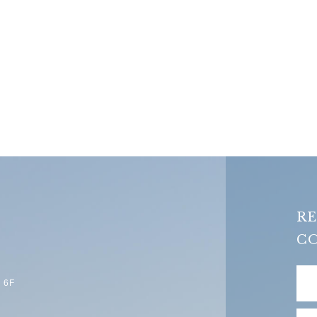
RE
C
6F