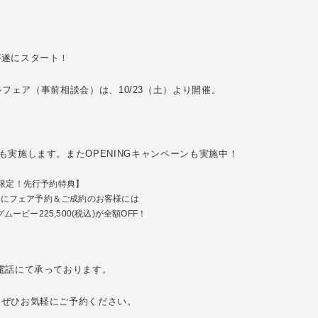
が遂にスタート！
ライダルフェア（事前相談会）は、10/23（土）より開催。
、
実施します。またOPENINGキャンペーンも実施中！
限定！先行予約特典】
日までにフェア予約＆ご成約のお客様には
グムービー
225,500(税込)が全額OFF！
電話にて承っております。
、ぜひお気軽にご予約ください。