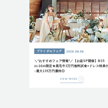
ブライダルフェア
2026.08.06
＼*おすすめフェア情報*／【お盆SP開催】8/15
㈯-16㈰限定★黒毛牛3万円無料試食×ドレス特典
♪最大135万円優待◎
VIEW MORE