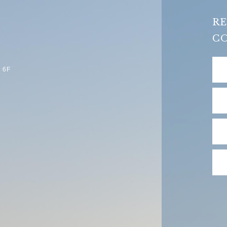
RE
C
6F